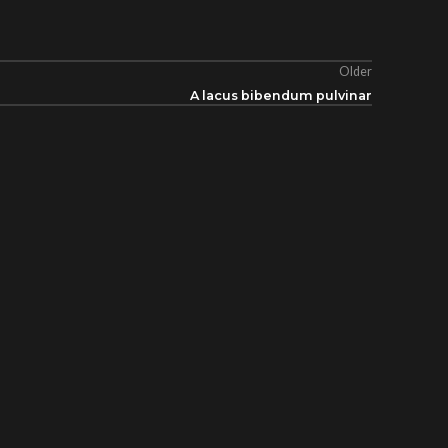
Older
A lacus bibendum pulvinar