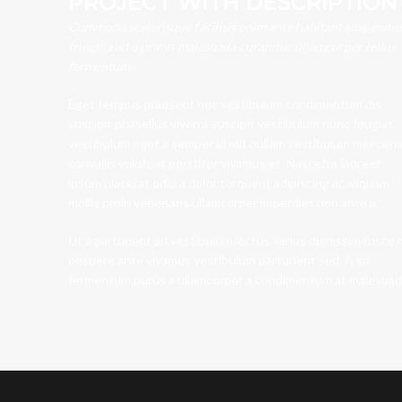
PROJECT WITH DESCRIPTION
Commodo scelerisque facilisis enim ante habitant suspendis
fringilla ad a primis malesuada curabitur ullamcorper tellus
fermentum.
Eget tempus praesent nec vestibulum condimentum dis
suscipit phasellus viverra suscipit vestibulum nunc feugiat
vestibulum eget a semper id elit nullam vestibulum maecen
convallis volutpat porttitor vivamus et. Nascetur laoreet
ipsum placerat odio a dolor torquent adipiscing ac aliquam
mollis proin venenatis ullamcorper imperdiet non ante a.
Ut a parturient ad vestibulum lectus varius dignissim fusce 
posuere ante vivamus vestibulum parturient sed. A sit
fermentum purus a ullamcorper a condimentum at malesuad