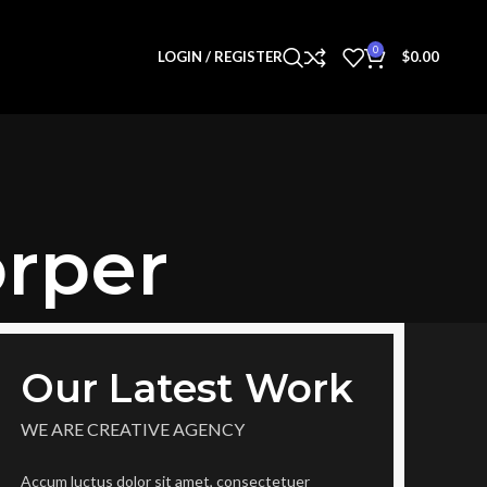
0
LOGIN / REGISTER
$
0.00
orper
Our Latest Work
WE ARE CREATIVE AGENCY
Accum luctus dolor sit amet, consectetuer