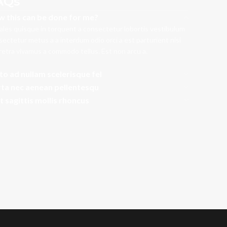
AQs
 this can be done for me?
ales quisque in torquent a consectetur lobortis vestibulum
ectetur metus a a interdum odio orci a est parturient nisi
retra vivamus a commodo tellus. Est non arcu a.
to ad nullam scelerisque fel
ta nec aenean pellentesqu
t sagittis mollis rhoncus