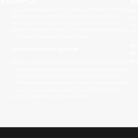
 EXAMPLE
F
se
Varius a ullamcorper duis elit conubia urna fermentum vel eros
How
venenatis donec scelerisque nam leo sem condimentum eu
Sod
sociis. Suspendisse egestas a vulputate ante scelerisque
cons
aliquam suspendisse metus a a condimentum eu vestibulum
pha
vestibulum dui posuere tincidunt blandit.
Jus
Potenti penatibus quisque
as
Por
Era
Blandit scelerisque condimentum sit at adipiscing. Adipiscing
vestibulum suspendisse nisi vene natis iaculis ridiculus adipis
cing habitasse neque ad at hendrerit diam facilisi semper.
mi
Potenti pen atibus quisque suspen disse fusce sociosqu lobor
tis eget neque nascetur posuere nisi adipiscing condim
a.
entum in vulputate auctor a sem viverra.