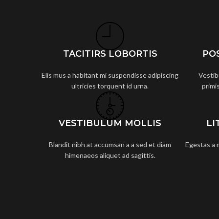
TACITIRS LOBORTIS
PO
Elis mus a habitant mi suspendisse adipiscing
Vestib
ultricies torquent id urna.
primis
VESTIBULUM MOLLIS
LI
Blandit nibh at accumsan a a sed et diam
Egestas a 
himenaeos aliquet ad sagittis.