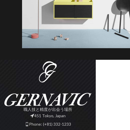
Kitchen
Suspendisse quam at vestibulum
職人技と精度が出会う場所
451 Tokyo, Japan
Phone: (+81) 332-1233